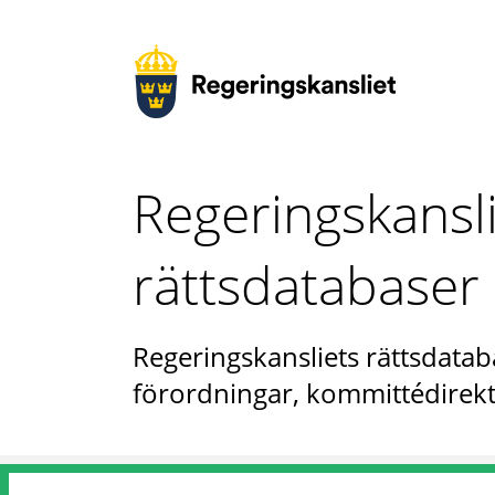
Regeringskansl
rättsdatabaser
Regeringskansliets rättsdataba
förordningar, kommittédirekt