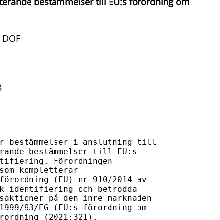
terande bestämmelser till EU:s förordning om
t DOF
8
r bestämmelser i anslutning till 

rande bestämmelser till EU:s 

tifiering. Förordningen 

som kompletterar 

förordning (EU) nr 910/2014 av 

k identifiering och betrodda 

saktioner på den inre marknaden 

1999/93/EG (EU:s förordning om 

rordning (2021:321).
