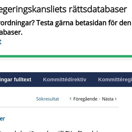
egeringskansliets rättsdatabaser
örordningar? Testa gärna betasidan för de
tabaser.
t
ingar fulltext
Kommittédirektiv
Kommittéregi
Sökresultat
Föregående
·
Nästa
er