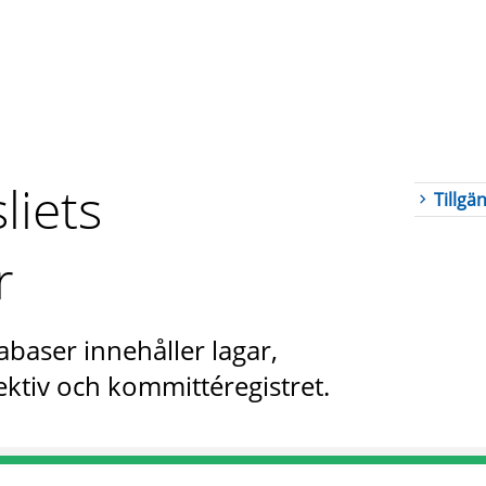
liets
Tillgä
r
abaser innehåller lagar,
ktiv och kommittéregistret.