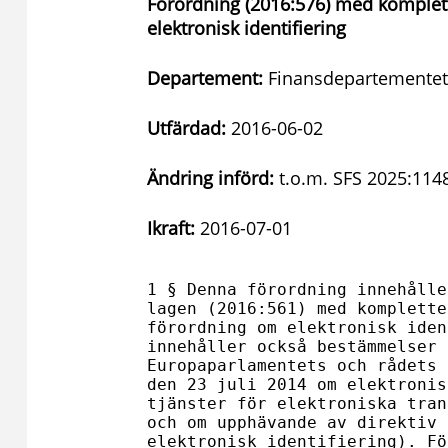
Förordning (2016:576) med komplet
elektronisk identifiering
Departement:
Finansdepartemente
Utfärdad:
2016-06-02
Ändring införd:
t.o.m. SFS 2025:114
Ikraft:
2016-07-01
1 § Denna förordning innehålle
lagen (2016:561) med komplette
förordning om elektronisk iden
innehåller också bestämmelser 
Europaparlamentets och rådets 
den 23 juli 2014 om elektronis
tjänster för elektroniska tran
och om upphävande av direktiv 
elektronisk identifiering). Fö