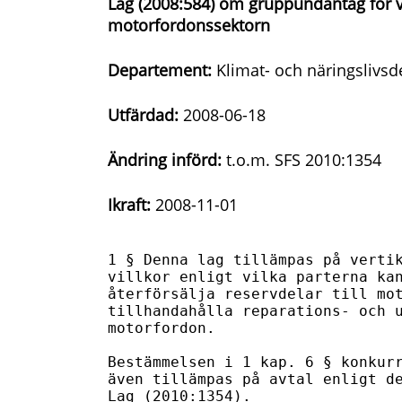
Lag (2008:584) om gruppundantag för 
motorfordonssektorn
Departement:
Klimat- och näringslivs
Utfärdad:
2008-06-18
Ändring införd:
t.o.m. SFS 2010:1354
Ikraft:
2008-11-01
1 § Denna lag tillämpas på vertik
villkor enligt vilka parterna kan
återförsälja reservdelar till mot
tillhandahålla reparations- och u
motorfordon.

Bestämmelsen i 1 kap. 6 § konkurr
även tillämpas på avtal enligt de
Lag (2010:1354).
