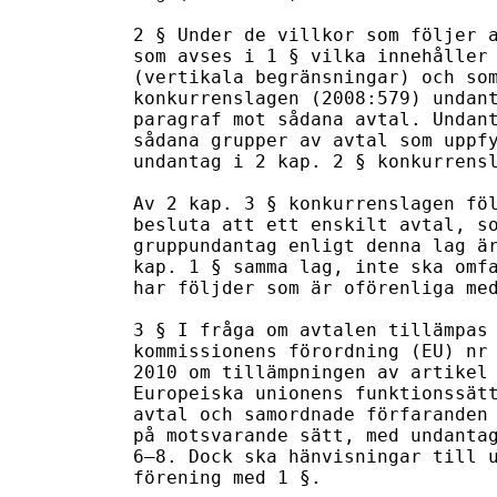
2 § Under de villkor som följer a
som avses i 1 § vilka innehåller 
(vertikala begränsningar) och som
konkurrenslagen (2008:579) undant
paragraf mot sådana avtal. Undant
sådana grupper av avtal som uppfy
undantag i 2 kap. 2 § konkurrensl
Av 2 kap. 3 § konkurrenslagen föl
besluta att ett enskilt avtal, so
gruppundantag enligt denna lag är
kap. 1 § samma lag, inte ska omfa
har följder som är oförenliga med
3 § I fråga om avtalen tillämpas 
kommissionens förordning (EU) nr 
2010 om tillämpningen av artikel 
Europeiska unionens funktionssätt
avtal och samordnade förfaranden 
på motsvarande sätt, med undantag
6–8. Dock ska hänvisningar till u
förening med 1 §.
