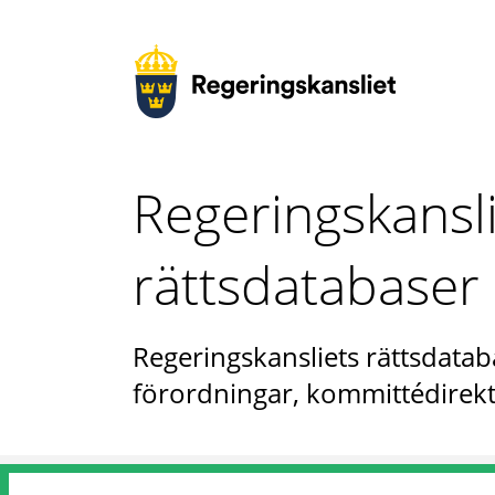
Regeringskansl
rättsdatabaser
Regeringskansliets rättsdataba
förordningar, kommittédirekt