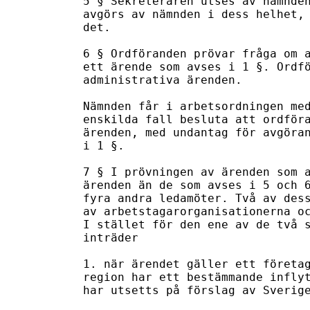
5 § Sekreteraren utses av nämnden
avgörs av nämnden i dess helhet, 
det.

6 § Ordföranden prövar fråga om a
ett ärende som avses i 1 §. Ordfö
administrativa ärenden.

Nämnden får i arbetsordningen med
enskilda fall besluta att ordföra
ärenden, med undantag för avgöran
i 1 §.

7 § I prövningen av ärenden som a
ärenden än de som avses i 5 och 6
fyra andra ledamöter. Två av dess
av arbetstagarorganisationerna oc
I stället för den ene av de två s
inträder

1. när ärendet gäller ett företag
region har ett bestämmande inflyt
har utsetts på förslag av Sverige