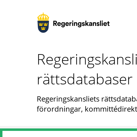
Regeringskansl
rättsdatabaser
Regeringskansliets rättsdataba
förordningar, kommittédirekt