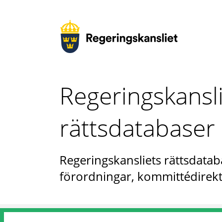
Regeringskansl
rättsdatabaser
Regeringskansliets rättsdataba
förordningar, kommittédirekt