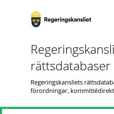
Regeringskansl
rättsdatabaser
Regeringskansliets rättsdataba
förordningar, kommittédirekt