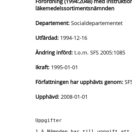
Förordning (1994:2048) med instruktion
läkemedelssortimentsnämnden
Departement:
Socialdepartementet
Utfärdad:
1994-12-16
Ändring införd:
t.o.m. SFS 2005:1085
Ikraft:
1995-01-01
Författningen har upphävts genom:
SFS
Upphävd:
2008-01-01
Uppgifter

1 § Nämnden har till uppgift att 