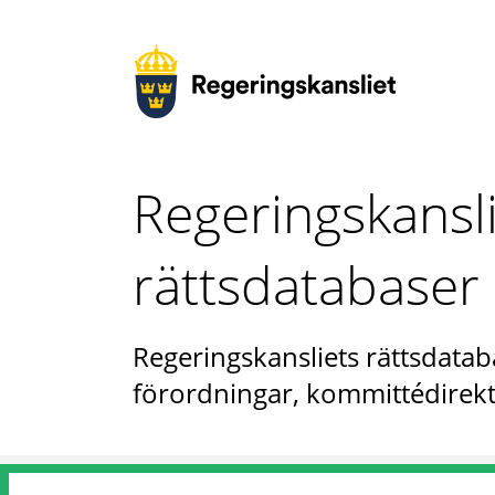
Regeringskansl
rättsdatabaser
Regeringskansliets rättsdataba
förordningar, kommittédirekt