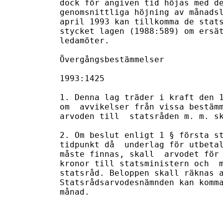
dock för angiven tid höjas med de
genomsnittliga höjning av månadsl
april 1993 kan tillkomma de stats
stycket lagen (1988:589) om ersät
ledamöter.

Övergångsbestämmelser

1993:1425

1. Denna lag träder i kraft den 1
om  avvikelser från vissa bestämm
arvoden till  statsråden m. m. sk
2. Om beslut enligt 1 § första st
tidpunkt då  underlag för utbetal
måste finnas, skall  arvodet för 
kronor till statsministern och  m
statsråd. Beloppen skall räknas a
Statsrådsarvodesnämnden kan komma
månad.
