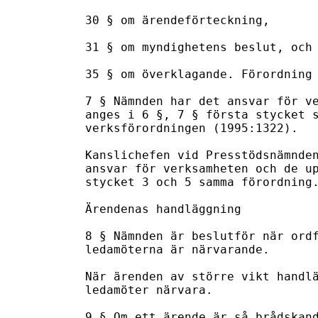
30 § om ärendeförteckning,

31 § om myndighetens beslut, och

35 § om överklagande. Förordning 
7 § Nämnden har det ansvar för ve
anges i 6 §, 7 § första stycket s
verksförordningen (1995:1322).

Kanslichefen vid Presstödsnämnden
ansvar för verksamheten och de up
stycket 3 och 5 samma förordning.
Ärendenas handläggning

8 § Nämnden är beslutför när ordf
ledamöterna är närvarande.

När ärenden av större vikt handlä
ledamöter närvara.

9 § Om ett ärende är så brådskand