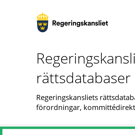
Regeringskansl
rättsdatabaser
Regeringskansliets rättsdataba
förordningar, kommittédirekt