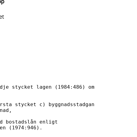
pp
et
dje stycket lagen (1984:486) om 



rsta stycket c) byggnadsstadgan 

nad, 

d bostadslån enligt 

en (1974:946). 
