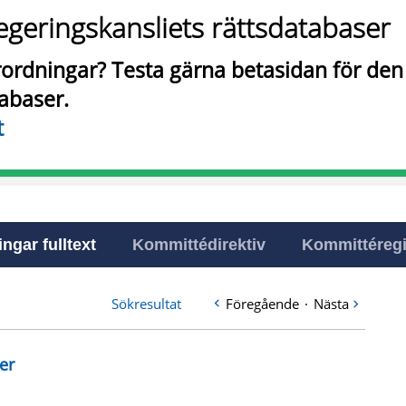
egeringskansliets rättsdatabaser
örordningar? Testa gärna betasidan för de
tabaser.
t
ingar fulltext
Kommittédirektiv
Kommittéregi
Sökresultat
Föregående
·
Nästa
er