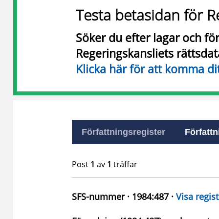
Testa betasidan för R
Söker du efter lagar och f
Regeringskansliets rättsda
Klicka här för att komma di
Författningsregister
Författn
Post
1
av
1
träffar
SFS-nummer · 1984:487 ·
Visa regist