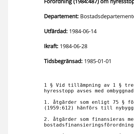
Förordning (1984:487) om hyressto
Departement:
Bostadsdepartement
Utfärdad:
1984-06-14
Ikraft:
1984-06-28
Tidsbegränsad:
1985-01-01
1 § Vid tillämpning av 1 § tre
hyresstopp avses med ombyggnad 
1. åtgärder som enligt 75 § fö
(1959:612) hänförs till nybygg
2. åtgärder som finansieras me
bostadsfinansieringsförordning