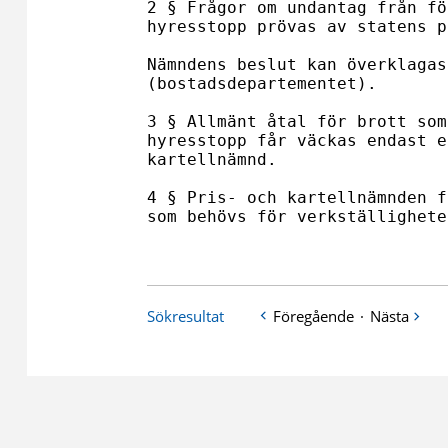
2 § Frågor om undantag från fö
hyresstopp prövas av statens p
Nämndens beslut kan överklagas
(bostadsdepartementet). 

3 § Allmänt åtal för brott som
hyresstopp får väckas endast e
kartellnämnd. 

4 § Pris- och kartellnämnden f
som behövs för verkställighete
Sökresultat
Föregående
·
Nästa