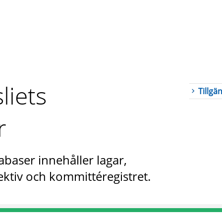
liets
Tillgä
r
abaser innehåller lagar,
ktiv och kommittéregistret.