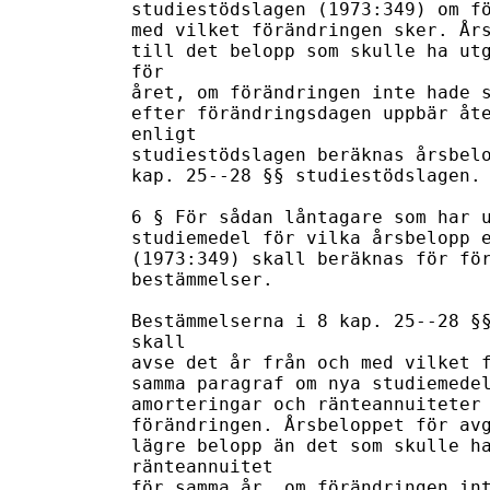
studiestödslagen (1973:349) om fö
med vilket förändringen sker. Års
till det belopp som skulle ha utg
för 

året, om förändringen inte hade s
efter förändringsdagen uppbär åte
enligt 

studiestödslagen beräknas årsbelo
kap. 25--28 §§ studiestödslagen. 
6 § För sådan låntagare som har u
studiemedel för vilka årsbelopp e
(1973:349) skall beräknas för för
bestämmelser. 

Bestämmelserna i 8 kap. 25--28 §§
skall 

avse det år från och med vilket f
samma paragraf om nya studiemedel
amorteringar och ränteannuiteter 
förändringen. Årsbeloppet för avg
lägre belopp än det som skulle ha
ränteannuitet 

för samma år, om förändringen int