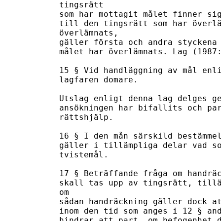
tingsrätt

som har mottagit målet finner sig
till den tingsrätt som har överlä
överlämnats,

gäller första och andra styckena 
målet har överlämnats. Lag (1987:
15 § Vid handläggning av mål enli
lagfaren domare.

Utslag enligt denna lag delges ge
ansökningen har bifallits och par
rättshjälp.

16 § I den mån särskild bestämmel
gäller i tillämpliga delar vad so
tvistemål.

17 § Beträffande fråga om handräc
skall tas upp av tingsrätt, tillä
om

sådan handräckning gäller dock at
inom den tid som anges i 12 § and
hindrar att part, om befogenhet d