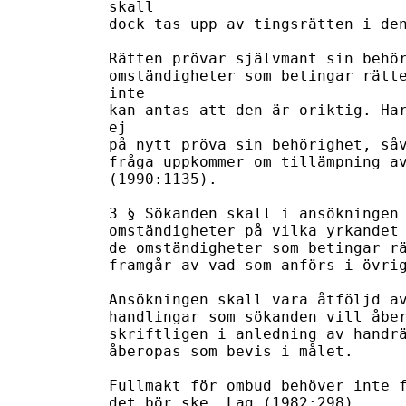
skall

dock tas upp av tingsrätten i den
Rätten prövar självmant sin behör
omständigheter som betingar rätte
inte

kan antas att den är oriktig. Har
ej

på nytt pröva sin behörighet, såv
fråga uppkommer om tillämpning av
(1990:1135).

3 § Sökanden skall i ansökningen 
omständigheter på vilka yrkandet 
de omständigheter som betingar rä
framgår av vad som anförs i övrig
Ansökningen skall vara åtföljd av
handlingar som sökanden vill åber
skriftligen i anledning av handrä
åberopas som bevis i målet.

Fullmakt för ombud behöver inte f
det bör ske. Lag (1982:298).
