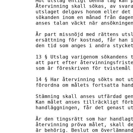
Mot utslag enligt denna lag kan p
Återvinning skall sökas, av svara
utslaget delgavs honom eller det 
sökanden inom en månad från dagen
anses talan väckt när ansökningen
Är part missnöjd med rättens utsl
ersättning för kostnad, får han i
den tid som anges i andra stycket
13 § Utslag varigenom sökandens t
att part efter återvinningsfriste
som är föreskriven för tvistemål 
14 § Har återvinning sökts mot ut
förordna om målets fortsatta hand
Stämning skall anses utfärdad gen
Kan målet anses tillräckligt förb
handläggningen, får det genast ut
Är den tingsrätt som har handlagt
återvinning pröva målet, skall de
är behörig. Beslut om överlämnand