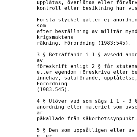
upplåtas, överlåtas eller förvärv
kontroll eller besiktning har vis
Första stycket gäller ej anordnin
som 

efter beställning av militär mynd
krigsmaktens 

räkning. Förordning (1983:545). 

3 § Beträffande i 1 § avsedd anor
av 

föreskrift enligt 2 § får statens
eller egendom föreskriva eller be
innehav, saluförande, upplåtelse,
Förordning 

(1983:545).

4 § Utöver vad som sägs i 1 - 3 §
anordning eller materiel som avse
är 

påkallade från säkerhetssynpunkt.
5 § Den som uppsåtligen eller av 
eller 
