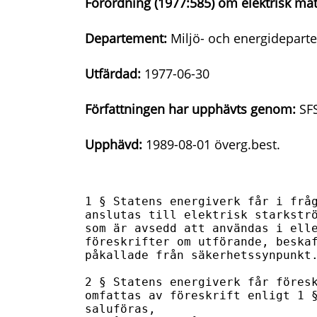
Förordning (1977:585) om elektrisk ma
Departement:
Miljö- och energidepart
Utfärdad:
1977-06-30
Författningen har upphävts genom:
SFS
Upphävd:
1989-08-01 överg.best.
1 § Statens energiverk får i fråg
anslutas till elektrisk starkströ
som är avsedd att användas i elle
föreskrifter om utförande, beskaf
påkallade från säkerhetssynpunkt.
2 § Statens energiverk får föresk
omfattas av föreskrift enligt 1 §
saluföras, 
