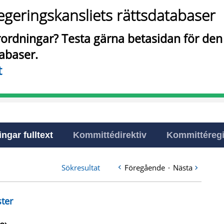
egeringskansliets rättsdatabaser
örordningar? Testa gärna betasidan för de
tabaser.
t
ingar fulltext
Kommittédirektiv
Kommittéregi
Sökresultat
Föregående
·
Nästa
ster