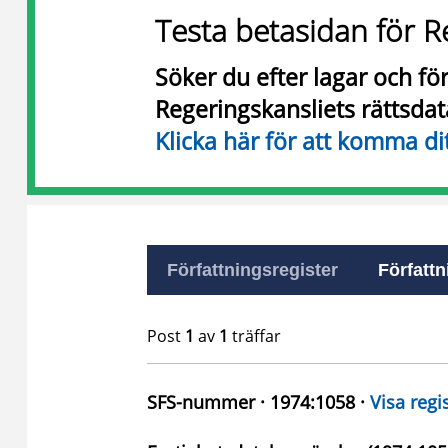
Testa betasidan för R
Söker du efter lagar och f
Regeringskansliets rättsda
Klicka här för att komma di
Författningsregister
Författn
Post
1
av
1
träffar
SFS-nummer · 1974:1058 ·
Visa regi