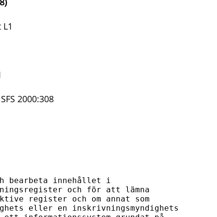
8)
 L1
1
SFS 2000:308