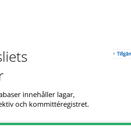
liets
Tillgä
r
abaser innehåller lagar,
ktiv och kommittéregistret.