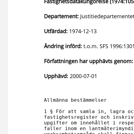
Fastighetsdatakungörelse (1974:105
Departement:
Justitiedepartementet
Utfärdad:
1974-12-13
Ändring införd:
t.o.m. SFS 1996:130
Författningen har upphävts genom:
Upphävd:
2000-07-01