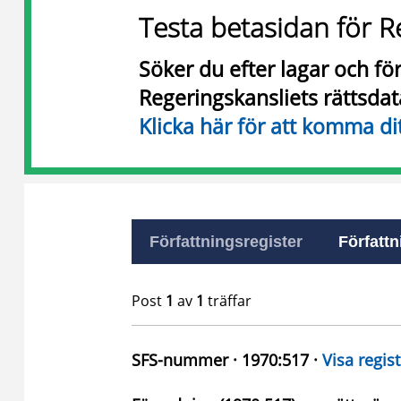
Testa betasidan för R
Söker du efter lagar och f
Regeringskansliets rättsda
Klicka här för att komma di
Författningsregister
Författn
Post
1
av
1
träffar
SFS-nummer · 1970:517 ·
Visa regist