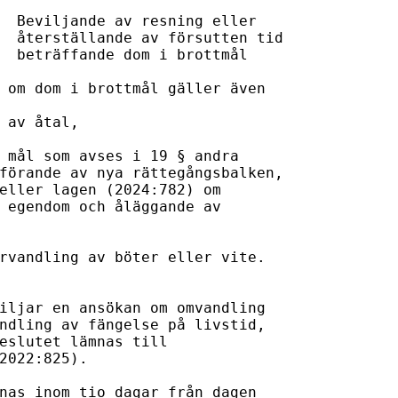
er 

id 

mål

 om dom i brottmål gäller även 

 av åtal, 

 mål som avses i 19 § andra 

förande av nya rättegångsbalken, 

eller lagen (2024:782) om 

 egendom och åläggande av 

rvandling av böter eller vite.

iljar en ansökan om omvandling 

ndling av fängelse på livstid, 

eslutet lämnas till 

2022:825).

nas inom tio dagar från dagen
