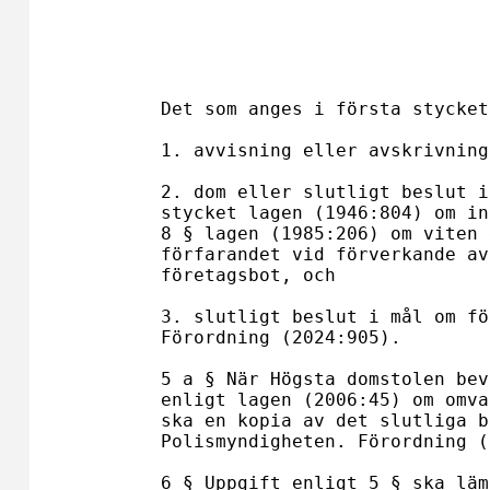
                                Beviljande av resning ell
                                återställande av försutten t
                                beträffande dom i brott
Det som anges i första stycket
1. avvisning eller avskrivning
2. dom eller slutligt beslut i
stycket lagen (1946:804) om in
8 § lagen (1985:206) om viten 
förfarandet vid förverkande av
företagsbot, och

3. slutligt beslut i mål om fö
Förordning (2024:905).

5 a § När Högsta domstolen bev
enligt lagen (2006:45) om omva
ska en kopia av det slutliga b
Polismyndigheten. Förordning (
6 § Uppgift enligt 5 § ska läm