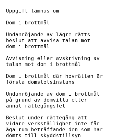
ts 

ot 

ål

av 

mål

ans

er 

fel

tt 

år 

ar 

syn
