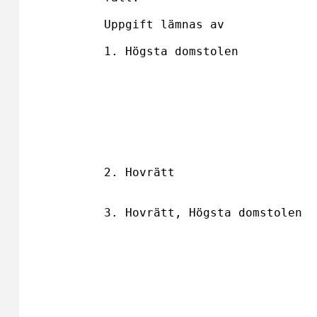
Uppgift lämnas av	        Uppgift lämnas om

1. Högsta domstolen	        Dom i brottmål

                                Undanröjande av lägre rät
                                beslut att avvisa talan m
                                dom i brottm
                                Avvisning eller avskrivning 
                                talan mot dom i brott
2. Hovrätt	                Dom i brottmål där hovrätten är 

                                första domstolsinst
3. Hovrätt, Högsta domstolen	Undanröjande av dom i brottmål 

                                på grund av domvilla ell
                                annat rättegångs
                                Beslut under rättegång a
                                vidare verkställighet inte f
                                äga rum beträffande den som h
                                dömts till skyddstill