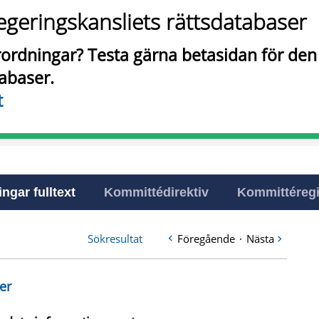
egeringskansliets rättsdatabaser
örordningar? Testa gärna betasidan för de
tabaser.
t
ingar fulltext
Kommittédirektiv
Kommittéregi
Sökresultat
Föregående
·
Nästa
er