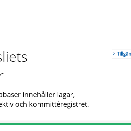
liets
Tillgä
r
abaser innehåller lagar,
ktiv och kommittéregistret.