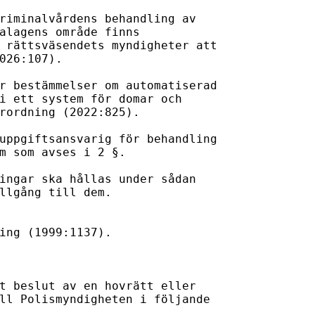
riminalvårdens behandling av 

alagens område finns 

 rättsväsendets myndigheter att 

026:107).

r bestämmelser om automatiserad 

i ett system för domar och 

rordning (2022:825).

uppgiftsansvarig för behandling 

m som avses i 2 §.

ingar ska hållas under sådan 

llgång till dem. 

ing (1999:1137).

t beslut av en hovrätt eller 

ll Polismyndigheten i följande 
