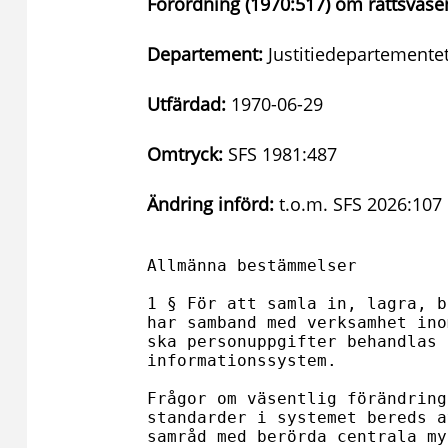
Förordning (1970:517) om rättsväs
Departement:
Justitiedepartemente
Utfärdad:
1970-06-29
Omtryck:
SFS 1981:487
Ändring införd:
t.o.m. SFS 2026:107
Allmänna bestämmelser

1 § För att samla in, lagra, b
har samband med verksamhet ino
ska personuppgifter behandlas 
informationssystem.

Frågor om väsentlig förändring
standarder i systemet bereds a
samråd med berörda centrala my