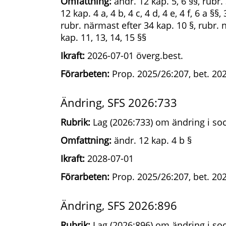
Omfattning:
ändr. 12 kap. 5, 6 §§, rubr.
12 kap. 4 a, 4 b, 4 c, 4 d, 4 e, 4 f, 6 a §§
rubr. närmast efter 34 kap. 10 §, rubr. 
kap. 11, 13, 14, 15 §§
Ikraft:
2026-07-01 överg.best.
Förarbeten:
Prop. 2025/26:207, bet. 20
Ändring, SFS 2026:733
Rubrik:
Lag (2026:733) om ändring i soc
Omfattning:
ändr. 12 kap. 4 b §
Ikraft:
2028-07-01
Förarbeten:
Prop. 2025/26:207, bet. 20
Ändring, SFS 2026:896
Rubrik:
Lag (2026:896) om ändring i soc