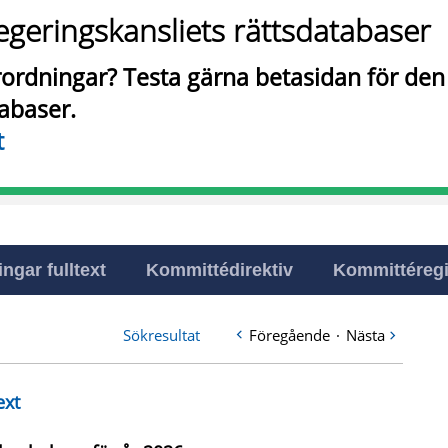
egeringskansliets rättsdatabaser
örordningar? Testa gärna betasidan för de
tabaser.
t
ingar fulltext
Kommittédirektiv
Kommittéregi
Sökresultat
Föregående
·
Nästa
ext