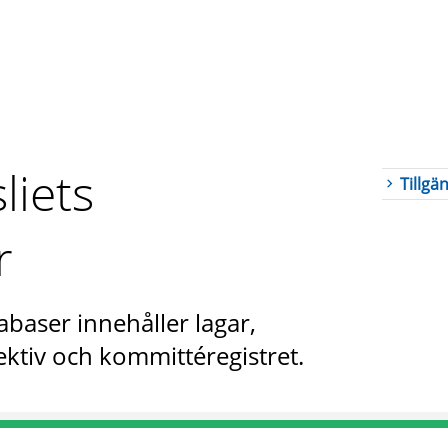
liets
Tillgä
r
abaser innehåller lagar,
ktiv och kommittéregistret.