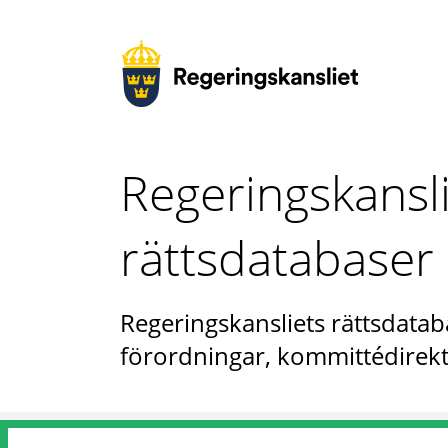
Regeringskansl
rättsdatabaser
Regeringskansliets rättsdataba
förordningar, kommittédirekt