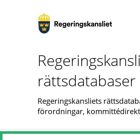
Regeringskansl
rättsdatabaser
Regeringskansliets rättsdataba
förordningar, kommittédirekt