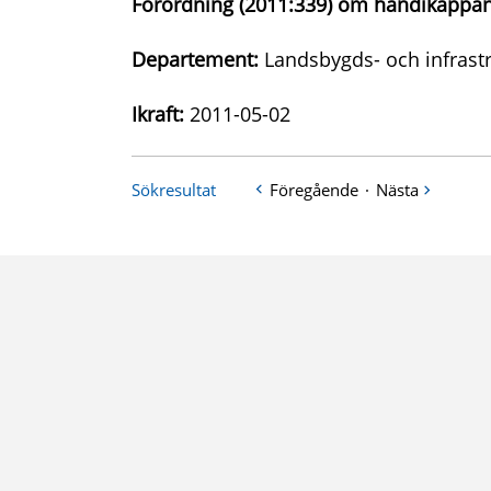
Förordning (2011:339) om handikappan
Departement:
Landsbygds- och infrast
Ikraft:
2011-05-02
Sökresultat
Föregående
·
Nästa