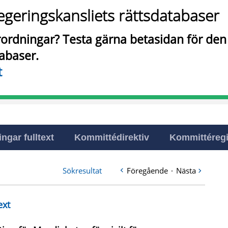
egeringskansliets rättsdatabaser
örordningar? Testa gärna betasidan för de
tabaser.
t
ingar fulltext
Kommittédirektiv
Kommittéregi
Sökresultat
Föregående
·
Nästa
ext