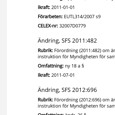
Ikraft:
2011-01-01
Förarbeten:
EUTL314/2007 s9
CELEX-nr:
32007D0779
Ändring, SFS 2011:482
Rubrik:
Förordning (2011:482) om än
instruktion för Myndigheten för s
Omfattning:
ny 18 a §
Ikraft:
2011-07-01
Ändring, SFS 2012:696
Rubrik:
Förordning (2012:696) om än
instruktion för Myndigheten för s