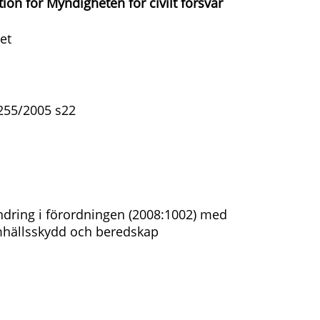
ion för Myndigheten för civilt försvar
et
255/2005 s22
dring i förordningen (2008:1002) med
amhällsskydd och beredskap