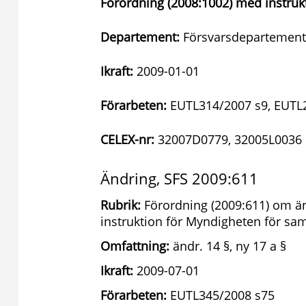
Förordning (2008:1002) med instrukt
Departement:
Försvarsdepartement
Ikraft:
2009-01-01
Förarbeten:
EUTL314/2007 s9, EUTL
CELEX-nr:
32007D0779, 32005L0036
Ändring, SFS 2009:611
Rubrik:
Förordning (2009:611) om än
instruktion för Myndigheten för s
Omfattning:
ändr. 14 §, ny 17 a §
Ikraft:
2009-07-01
Förarbeten:
EUTL345/2008 s75