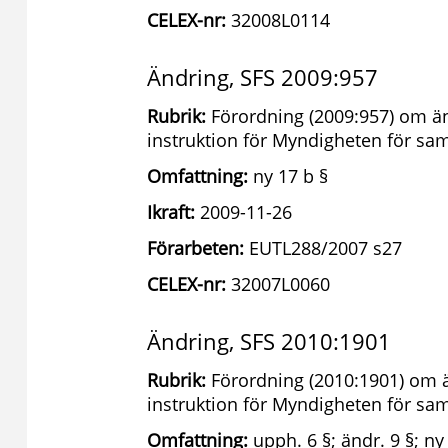
CELEX-nr:
32008L0114
Ändring, SFS 2009:957
Rubrik:
Förordning (2009:957) om än
instruktion för Myndigheten för s
Omfattning:
ny 17 b §
Ikraft:
2009-11-26
Förarbeten:
EUTL288/2007 s27
CELEX-nr:
32007L0060
Ändring, SFS 2010:1901
Rubrik:
Förordning (2010:1901) om ä
instruktion för Myndigheten för s
Omfattning:
upph. 6 §; ändr. 9 §; ny