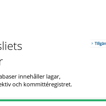
liets
Tillgä
r
abaser innehåller lagar,
ktiv och kommittéregistret.