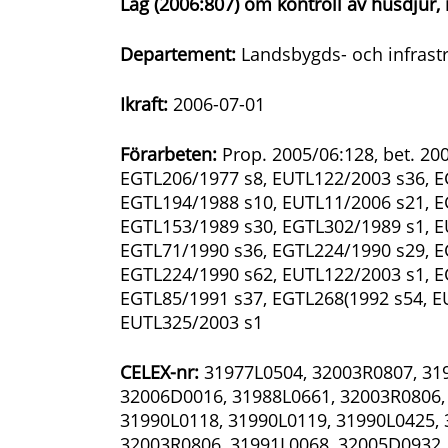
Lag (2006:807) om kontroll av husdjur,
Departement:
Landsbygds- och infrast
Ikraft:
2006-07-01
Förarbeten:
Prop. 2005/06:128, bet. 200
EGTL206/1977 s8, EUTL122/2003 s36, E
EGTL194/1988 s10, EUTL11/2006 s21, E
EGTL153/1989 s30, EGTL302/1989 s1, E
EGTL71/1990 s36, EGTL224/1990 s29, E
EGTL224/1990 s62, EUTL122/2003 s1, E
EGTL85/1991 s37, EGTL268(1992 s54, E
EUTL325/2003 s1
CELEX-nr:
31977L0504, 32003R0807, 319
32006D0016, 31988L0661, 32003R0806,
31990L0118, 31990L0119, 31990L0425, 
32003R0806, 31991L0068, 32005D0932,