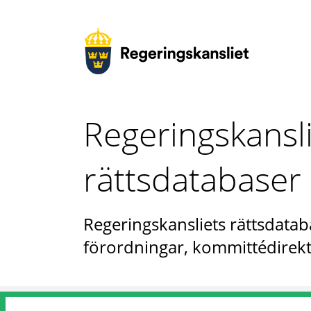
Regeringskansl
rättsdatabaser
Regeringskansliets rättsdataba
förordningar, kommittédirekt