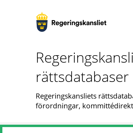
Regeringskansl
rättsdatabaser
Regeringskansliets rättsdataba
förordningar, kommittédirekt