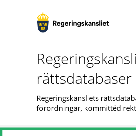
Regeringskansl
rättsdatabaser
Regeringskansliets rättsdataba
förordningar, kommittédirekt