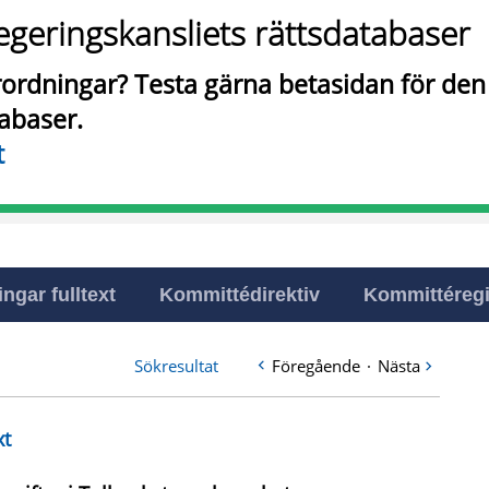
egeringskansliets rättsdatabaser
örordningar? Testa gärna betasidan för de
tabaser.
t
ingar fulltext
Kommittédirektiv
Kommittéregi
Sökresultat
Föregående
·
Nästa
xt