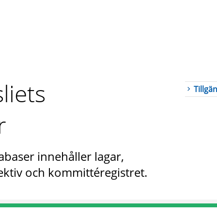
liets
Tillgä
r
abaser innehåller lagar,
ktiv och kommittéregistret.