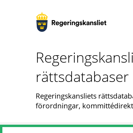
Regeringskansl
rättsdatabaser
Regeringskansliets rättsdataba
förordningar, kommittédirekt