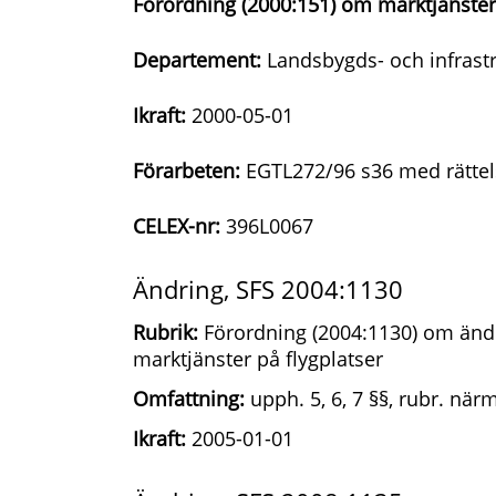
Förordning (2000:151) om marktjänster 
Departement:
Landsbygds- och infrast
Ikraft:
2000-05-01
Förarbeten:
EGTL272/96 s36 med rättel
CELEX-nr:
396L0067
Ändring, SFS 2004:1130
Rubrik:
Förordning (2004:1130) om ändr
marktjänster på flygplatser
Omfattning:
upph. 5, 6, 7 §§, rubr. närma
Ikraft:
2005-01-01