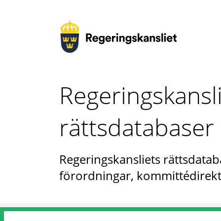
Regeringskansl
rättsdatabaser
Regeringskansliets rättsdataba
förordningar, kommittédirekt