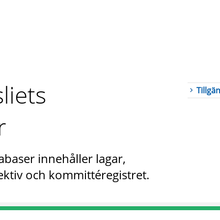
liets
Tillgä
r
abaser innehåller lagar,
ktiv och kommittéregistret.