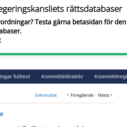
egeringskansliets rättsdatabaser
örordningar? Testa gärna betasidan för de
tabaser.
t
ingar fulltext
Kommittédirektiv
Kommittéregi
Sökresultat
Föregående
·
Nästa
xt