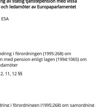
g av statlig tjänstepension med vissa
r och ledamöter av Europaparlamentet
 ESA
dring i förordningen (1995:268) om
on med pension enligt lagen (1994:1065) om
ledamöter
2, 11, 12 §§
dring i förordningen (1995:268) om samordning