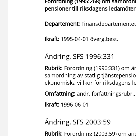
Förordning (1995:268) om samordnin
pensioner till riksdagens ledamöte
Departement:
Finansdepartementet
Ikraft:
1995-04-01 överg.best.
Ändring, SFS 1996:331
Rubrik:
Förordning (1996:331) om än
samordning av statlig tjänstepensi
ekonomiska villkor för riksdagens 
Omfattning:
ändr. författningsrubr., 
Ikraft:
1996-06-01
Ändring, SFS 2003:59
Rubrik:
Förordning (2003:59) om än