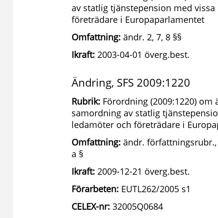
av statlig tjänstepension med vissa
företrädare i Europaparlamentet
Omfattning:
ändr. 2, 7, 8 §§
Ikraft:
2003-04-01 överg.best.
Ändring, SFS 2009:1220
Rubrik:
Förordning (2009:1220) om ä
samordning av statlig tjänstepensio
ledamöter och företrädare i Europ
Omfattning:
ändr. författningsrubr., 
a §
Ikraft:
2009-12-21 överg.best.
Förarbeten:
EUTL262/2005 s1
CELEX-nr:
32005Q0684