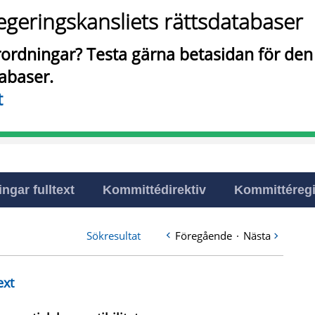
egeringskansliets rättsdatabaser
örordningar? Testa gärna betasidan för de
tabaser.
t
ingar fulltext
Kommittédirektiv
Kommittéregi
Sökresultat
Föregående
·
Nästa
ext