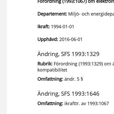
Förordning (1993:1067) om elektrom
Departement:
Miljö- och energidep
Ikraft:
1994-01-01
Upphävd:
2016-06-01
Ändring, SFS 1993:1329
Rubrik:
Förordning (1993:1329) om ä
kompatibilitet
Omfattning:
ändr. 5 §
Ändring, SFS 1993:1646
Omfattning:
ikrafttr. av 1993:1067