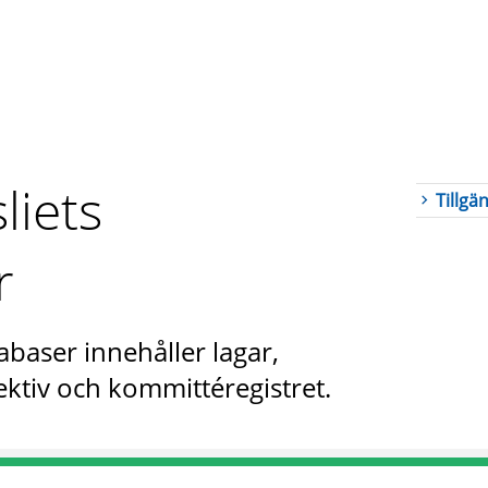
liets
Tillgä
r
abaser innehåller lagar,
ktiv och kommittéregistret.