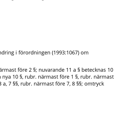
dring i förordningen (1993:1067) om
närmast före 2 §; nuvarande 11 a § betecknas 10
 den nya 10 §, rubr. närmast före 1 §, rubr. närmast
3 a, 7 §§, rubr. närmast före 7, 8 §§; omtryck