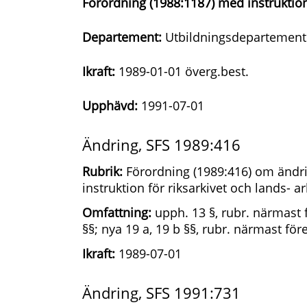
Förordning (1988:1187) med instruktion
Departement:
Utbildningsdepartement
Ikraft:
1989-01-01 överg.best.
Upphävd:
1991-07-01
Ändring, SFS 1989:416
Rubrik:
Förordning (1989:416) om ändri
instruktion för riksarkivet och lands- a
Omfattning:
upph. 13 §, rubr. närmast för
§§; nya 19 a, 19 b §§, rubr. närmast före
Ikraft:
1989-07-01
Ändring, SFS 1991:731