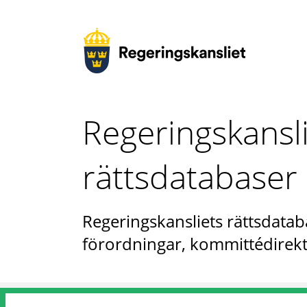
Regeringskansl
rättsdatabaser
Regeringskansliets rättsdataba
förordningar, kommittédirekt