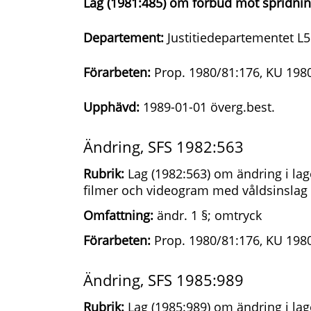
Lag (1981:485) om förbud mot spridnin
Departement:
Justitiedepartementet L5
Förarbeten:
Prop. 1980/81:176, KU 1980
Upphävd:
1989-01-01 överg.best.
Ändring, SFS 1982:563
Rubrik:
Lag (1982:563) om ändring i la
filmer och videogram med våldsinslag
Omfattning:
ändr. 1 §; omtryck
Förarbeten:
Prop. 1980/81:176, KU 1980
Ändring, SFS 1985:989
Rubrik:
Lag (1985:989) om ändring i la