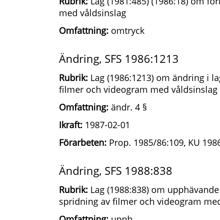
Rubrik:
Lag (1981:485) (1986:18) om fö
med våldsinslag
Omfattning:
omtryck
Ändring, SFS 1986:1213
Rubrik:
Lag (1986:1213) om ändring i l
filmer och videogram med våldsinslag
Omfattning:
ändr. 4 §
Ikraft:
1987-02-01
Förarbeten:
Prop. 1985/86:109, KU 1986
Ändring, SFS 1988:838
Rubrik:
Lag (1988:838) om upphävande 
spridning av filmer och videogram med
Omfattning:
upph.