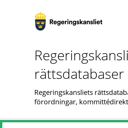
Regeringskansl
rättsdatabaser
Regeringskansliets rättsdataba
förordningar, kommittédirekt