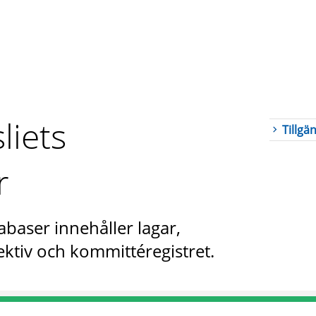
liets
Tillgä
r
abaser innehåller lagar,
ktiv och kommittéregistret.