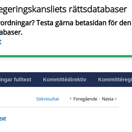
egeringskansliets rättsdatabaser
örordningar? Testa gärna betasidan för de
tabaser.
t
ingar fulltext
Kommittédirektiv
Kommittéregi
Sökresultat
Föregående
·
Nästa
ext