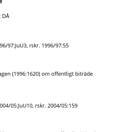
e
t DÅ
96/97:JuU3, rskr. 1996/97:55
agen (1996:1620) om offentligt biträde
004/05:JuU10, rskr. 2004/05:159