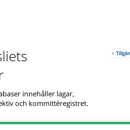
liets
Tillgä
r
abaser innehåller lagar,
ktiv och kommittéregistret.