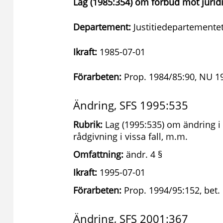
Lag (1985:354) om förbud mot juridis
Departement:
Justitiedepartemente
Ikraft:
1985-07-01
Förarbeten:
Prop. 1984/85:90, NU 19
Ändring, SFS 1995:535
Rubrik:
Lag (1995:535) om ändring i
rådgivning i vissa fall, m.m.
Omfattning:
ändr. 4 §
Ikraft:
1995-07-01
Förarbeten:
Prop. 1994/95:152, bet.
Ändring, SFS 2001:367