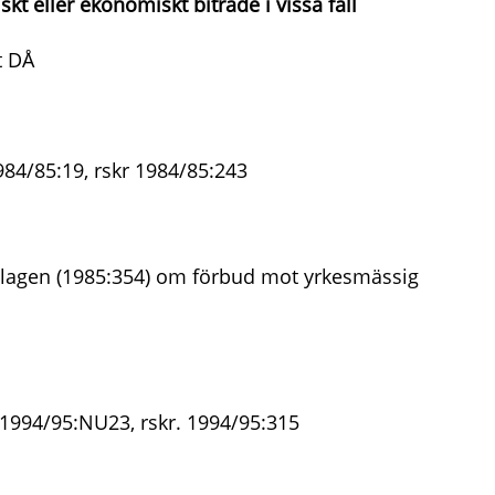
kt eller ekonomiskt biträde i vissa fall
t DÅ
84/85:19, rskr 1984/85:243
 lagen (1985:354) om förbud mot yrkesmässig
 1994/95:NU23, rskr. 1994/95:315