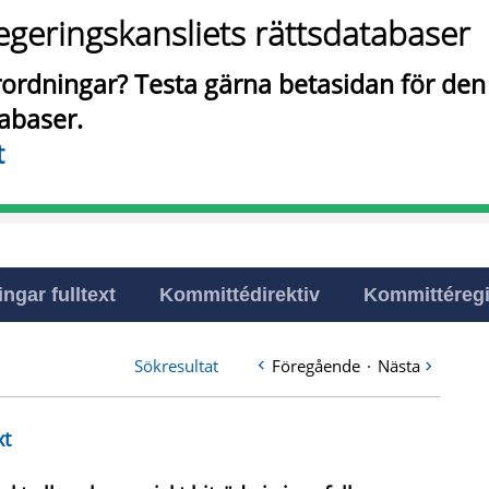
egeringskansliets rättsdatabaser
örordningar? Testa gärna betasidan för de
tabaser.
t
ingar fulltext
Kommittédirektiv
Kommittéregi
Sökresultat
Föregående
·
Nästa
xt