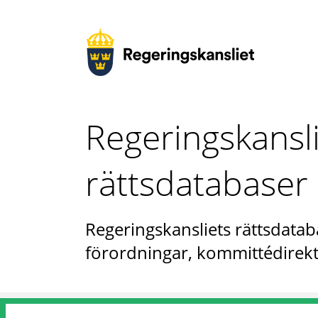
Regeringskansl
rättsdatabaser
Regeringskansliets rättsdataba
förordningar, kommittédirekt