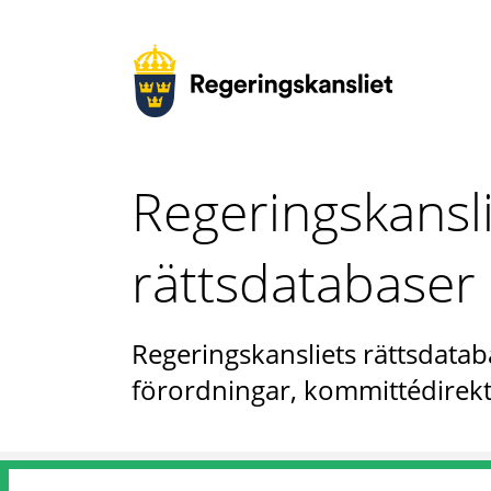
Regeringskansl
rättsdatabaser
Regeringskansliets rättsdataba
förordningar, kommittédirekt