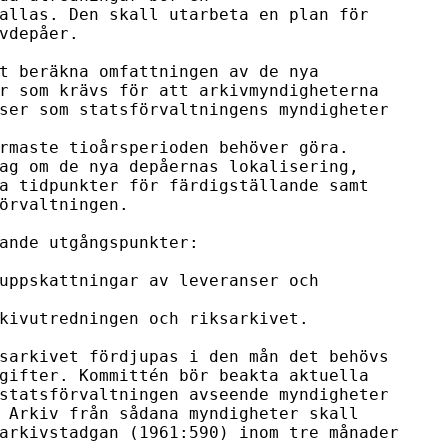
allas. Den skall utarbeta en plan för 

vdepåer.

t beräkna omfattningen av de nya 

r som krävs för att arkivmyndigheterna 

ser som statsförvaltningens myndigheter 
rmaste tioårsperioden behöver göra. 

ag om de nya depåernas lokalisering, 

a tidpunkter för färdigställande samt 

örvaltningen.

ande utgångspunkter:

uppskattningar av leveranser och 
kivutredningen och riksarkivet. 
sarkivet fördjupas i den mån det behövs 

gifter. Kommittén bör beakta aktuella 

statsförvaltningen avseende myndigheter 

 Arkiv från sådana myndigheter skall 

arkivstadgan (1961:590) inom tre månader 
