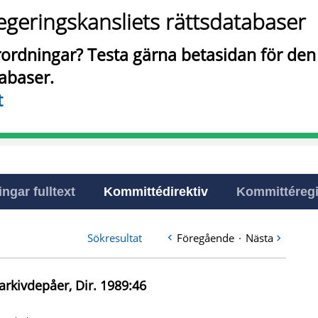
egeringskansliets rättsdatabaser
örordningar? Testa gärna betasidan för de
tabaser.
t
ingar fulltext
Kommittédirektiv
Kommittéregi
Sökresultat
Föregående
·
Nästa
arkivdepåer, Dir. 1989:46