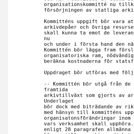
organisationskommitté nu tillk
försörjningen av statliga arki
Kommitténs uppgift bör vara at
arkivdepåer och övriga resurse
skall kunna ta emot de leveran
nu 

och under i första hand den nä
Kommittén bör lägga fram försl
organisatoriska ram, nödvändig
beräkna kostnaderna för statsf
Uppdraget bör utföras med följ
-- Kommittén bör utgå från de 
framtida 

arkivtillväxt som gjorts av ar
Underlaget 

bör dock med biträdande av rik
med hänsyn till kommitténs upp
organisatonsförändringar inom 
vars verksamhet skall upphöra.
enligt 28 paragrafen allmänna 