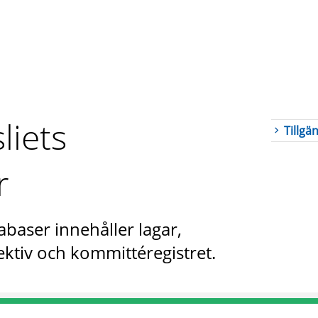
liets
Tillgä
r
abaser innehåller lagar,
ktiv och kommittéregistret.