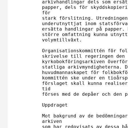
arkivhandlingar dels som ersät
papper, dels för skyddskopieri
för 

stark förslitning. Utredningen
underutnyttjat inom statsförva
ersätta handlingar på papper. 
större omfattning kunna utnytt
volymtillväxt.

Organisationskommittén för fol
skrivelse till regeringen den 
kyrkobokföringsarkiven överför
statliga arkivmyndigheterna. D
huvudmannaskapet för folkbokfö
kommittén ske under en tioårsp
förslaget skall kunna realiser
tid 

förses med de depåer och den p
Uppdraget

Mot bakgrund av de bedömningar
arkiven 

som har redovisats av dessa bå