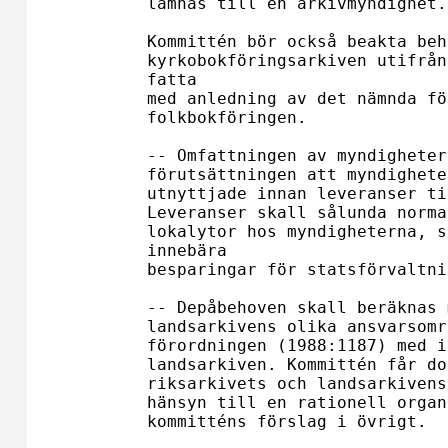
lämnas till en arkivmyndighet.

Kommittén bör också beakta beh
kyrkobokföringsarkiven utifrån
fatta 

med anledning av det nämnda fö
folkbokföringen.

-- Omfattningen av myndigheter
förutsättningen att myndighete
utnyttjade innan leveranser ti
Leveranser skall sålunda norma
lokalytor hos myndigheterna, s
innebära 

besparingar för statsförvaltni
-- Depåbehoven skall beräknas 
landsarkivens olika ansvarsomr
förordningen (1988:1187) med i
landsarkiven. Kommittén får do
riksarkivets och landsarkivens
hänsyn till en rationell organ
kommitténs förslag i övrigt.
