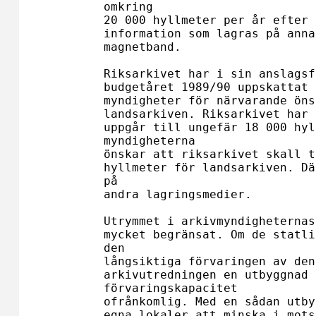
omkring 

20 000 hyllmeter per år efter 
information som lagras på anna
magnetband.

Riksarkivet har i sin anslagsf
budgetåret 1989/90 uppskattat 
myndigheter för närvarande öns
landsarkiven. Riksarkivet har 
uppgår till ungefär 18 000 hyl
myndigheterna 

önskar att riksarkivet skall t
hyllmeter för landsarkiven. Dä
på 

andra lagringsmedier.

Utrymmet i arkivmyndigheternas
mycket begränsat. Om de statli
den 

långsiktiga förvaringen av den
arkivutredningen en utbyggnad 
förvaringskapacitet 

ofrånkomlig. Med en sådan utby
egna lokaler att minska i mots