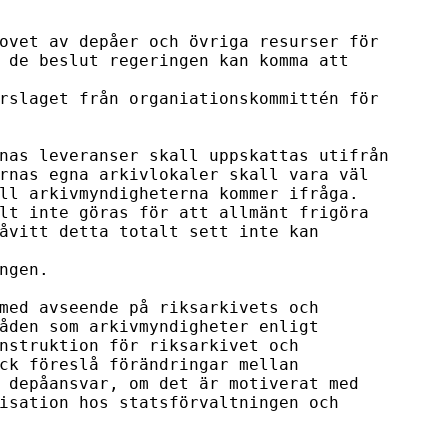
ovet av depåer och övriga resurser för 

 de beslut regeringen kan komma att 
rslaget från organiationskommittén för 

nas leveranser skall uppskattas utifrån 

rnas egna arkivlokaler skall vara väl 

ll arkivmyndigheterna kommer ifråga. 

lt inte göras för att allmänt frigöra 

åvitt detta totalt sett inte kan 
ngen.

med avseende på riksarkivets och 

åden som arkivmyndigheter enligt 

nstruktion för riksarkivet och 

ck föreslå förändringar mellan 

 depåansvar, om det är motiverat med 

isation hos statsförvaltningen och 
