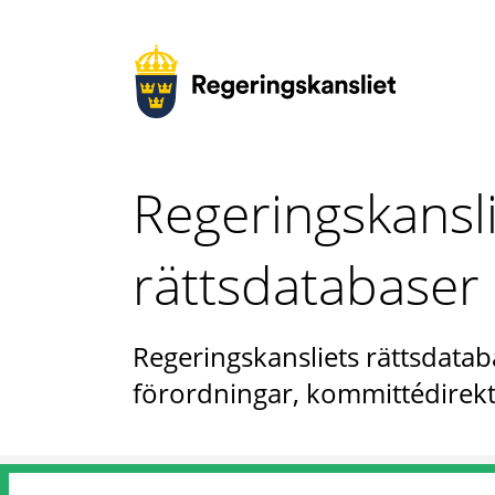
Regeringskansl
rättsdatabaser
Regeringskansliets rättsdataba
förordningar, kommittédirekt