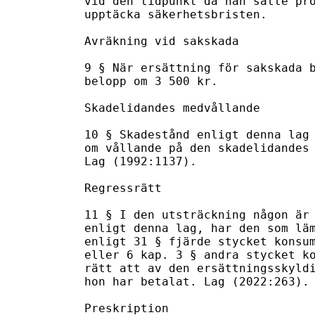
vid den tidpunkt då han satte pro
upptäcka säkerhetsbristen.

Avräkning vid sakskada

9 § När ersättning för sakskada b
belopp om 3 500 kr.

Skadelidandes medvållande

10 § Skadestånd enligt denna lag 
om vållande på den skadelidandes 
Lag (1992:1137).

Regressrätt

11 § I den utsträckning någon är 
enligt denna lag, har den som läm
enligt 31 § fjärde stycket konsum
eller 6 kap. 3 § andra stycket ko
rätt att av den ersättningsskyldi
hon har betalat. Lag (2022:263).

Preskription
