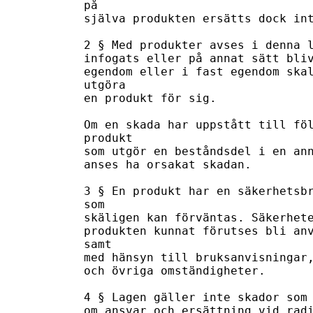
på

själva produkten ersätts dock int
2 § Med produkter avses i denna l
infogats eller på annat sätt bliv
egendom eller i fast egendom skal
utgöra

en produkt för sig.

Om en skada har uppstått till föl
produkt

som utgör en beståndsdel i en ann
anses ha orsakat skadan.

3 § En produkt har en säkerhetsbr
som

skäligen kan förväntas. Säkerhete
produkten kunnat förutses bli anv
samt

med hänsyn till bruksanvisningar,
och övriga omständigheter.

4 § Lagen gäller inte skador som 
om ansvar och ersättning vid radi