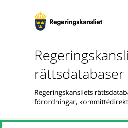
Regeringskansl
rättsdatabaser
Regeringskansliets rättsdataba
förordningar, kommittédirekt