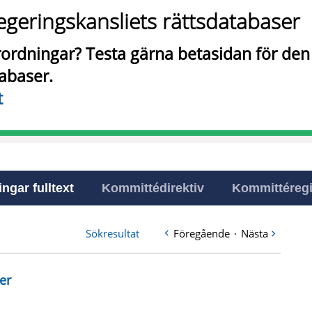
egeringskansliets rättsdatabaser
örordningar? Testa gärna betasidan för de
tabaser.
t
ingar fulltext
Kommittédirektiv
Kommittéregi
Sökresultat
Föregående
·
Nästa
er