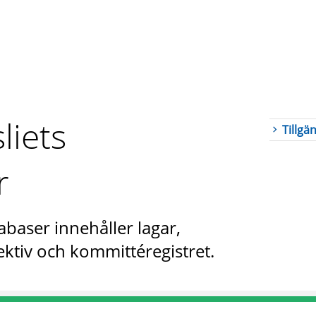
liets
Tillgä
r
abaser innehåller lagar,
ktiv och kommittéregistret.