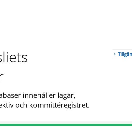
liets
Tillgä
r
abaser innehåller lagar,
ktiv och kommittéregistret.