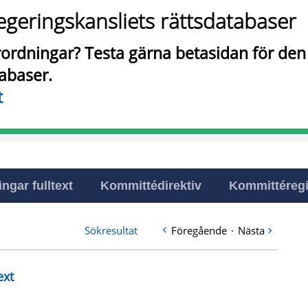
egeringskansliets rättsdatabaser
örordningar? Testa gärna betasidan för de
tabaser.
t
ingar fulltext
Kommittédirektiv
Kommittéregi
Sökresultat
Föregående
·
Nästa
ext