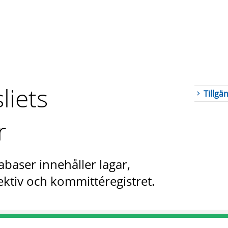
liets
Tillgä
r
abaser innehåller lagar,
ktiv och kommittéregistret.