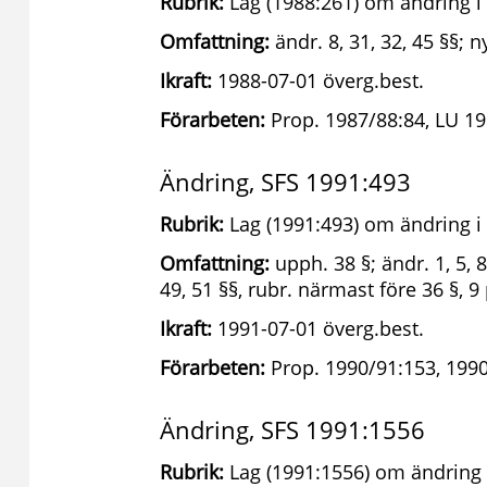
Rubrik:
Lag (1988:261) om ändring i
Omfattning:
ändr. 8, 31, 32, 45 §§; 
Ikraft:
1988-07-01 överg.best.
Förarbeten:
Prop. 1987/88:84, LU 19
Ändring, SFS 1991:493
Rubrik:
Lag (1991:493) om ändring i
Omfattning:
upph. 38 §; ändr. 1, 5, 8, 
49, 51 §§, rubr. närmast före 36 §, 
Ikraft:
1991-07-01 överg.best.
Förarbeten:
Prop. 1990/91:153, 1990
Ändring, SFS 1991:1556
Rubrik:
Lag (1991:1556) om ändring 