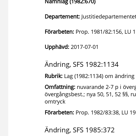
Namnlag (1982:670)
Departement:
Justitiedepartementet
Förarbeten:
Prop. 1981/82:156, LU 1
Upphävd:
2017-07-01
Ändring, SFS 1982:1134
Rubrik:
Lag (1982:1134) om ändring 
Omfattning:
nuvarande 2-7 p i överg
övergångsbest.; nya 50, 51, 52 §§, r
omtryck
Förarbeten:
Prop. 1982/83:38, LU 19
Ändring, SFS 1985:372