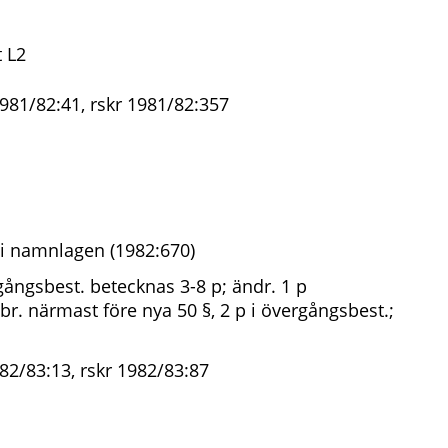
 L2
981/82:41, rskr 1981/82:357
i namnlagen (1982:670)
ångsbest. betecknas 3-8 p; ändr. 1 p
ubr. närmast före nya 50 §, 2 p i övergångsbest.;
82/83:13, rskr 1982/83:87