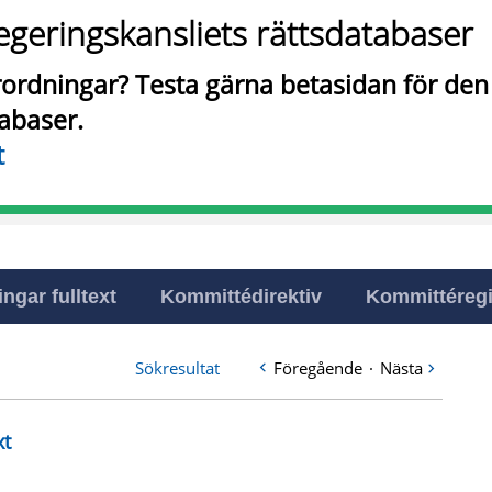
egeringskansliets rättsdatabaser
örordningar? Testa gärna betasidan för de
tabaser.
t
ingar fulltext
Kommittédirektiv
Kommittéregi
Sökresultat
Föregående
·
Nästa
xt